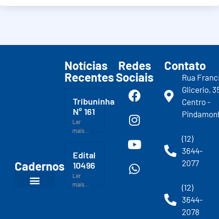
Notícias
Redes
Contato
Recentes
Sociais
Rua Franc
Glicerio, 3
Tribuninha
Centro -
N° 161
Pindamon
Ler
mais...
(12)
3644-
Edital
2077
Cadernos
10496
Ler
mais...
(12)
3644-
2078