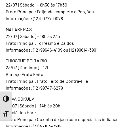
22/07 [Sábado] – 8h30 às 17h30
Prato Principal: Feijoada completa e Porções
Informações: (12) 99777-0078
MALAKERA’S
22/07 [Sábado] – 18h às 23h
Prato Principal: Torresmo e Caldos
Informações: (12) 99646-4109 ou (12) 99614-3991
QUIOSQUE BEIRA RIO
23/07 [Domingo] – 12h
Almoço Prato Feito
Prato Principal: Prato Feito de Contra-Filé
Informações: (12) 99747-6279
NOVA GOKULA
Toggle High Contrast
29/07 [Sábado] – 14h às 20h
Arraiá dos Hare
Toggle Font size
Prato Principal: Coxinha de jaca com especiarias indianas
Informações: (31) 97164-2918