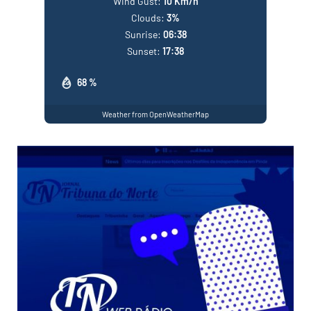
Wind Gust:
10 Km/h
Clouds:
3%
Sunrise:
06:38
Sunset:
17:38
68 %
Weather from OpenWeatherMap