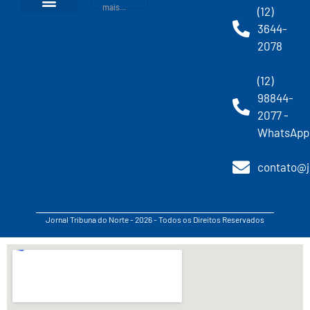
mais...
(12)
3644-
2078
(12)
98844-
2077 -
WhatsApp
contato@j
Jornal Tribuna do Norte - 2026 - Todos os Direitos Reservados