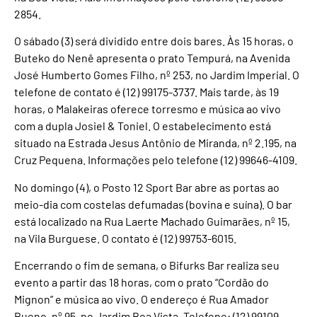
2854.
O sábado (3) será dividido entre dois bares. Às 15 horas, o
Buteko do Nenê apresenta o prato Tempurá, na Avenida
José Humberto Gomes Filho, nº 253, no Jardim Imperial. O
telefone de contato é (12) 99175-3737. Mais tarde, às 19
horas, o Malakeiras oferece torresmo e música ao vivo
com a dupla Josiel & Toniel. O estabelecimento está
situado na Estrada Jesus Antônio de Miranda, nº 2.195, na
Cruz Pequena. Informações pelo telefone (12) 99646-4109.
No domingo (4), o Posto 12 Sport Bar abre as portas ao
meio-dia com costelas defumadas (bovina e suína). O bar
está localizado na Rua Laerte Machado Guimarães, nº 15,
na Vila Burguese. O contato é (12) 99753-6015.
Encerrando o fim de semana, o Bifurks Bar realiza seu
evento a partir das 18 horas, com o prato “Cordão do
Mignon” e música ao vivo. O endereço é Rua Amador
Bueno, nº 95, no Jardim Boa Vista. Telefone: (12) 99109-