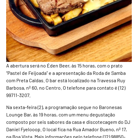
A abertura será no Éden Beer, às 15 horas, com o prato
“Pastel de Feijoada” e a apresentação da Roda de Samba
com Preta Caldas. O bar está localizado na Travessa Ruy
Barbosa, nº 60, no Centro. O telefone para contato é (12)
99711-3207.
Na sexta-feira (2), a programação segue no Baronesas
Lounge Bar, às 19 horas, com um menu degustação
composto por seis sabores da casa e discotecagem do DJ
Daniel Fyelooop. O local fica na Rua Amador Bueno, nº 17,
na Boa Vista. Mais informações pelo telefone (12) 98850-