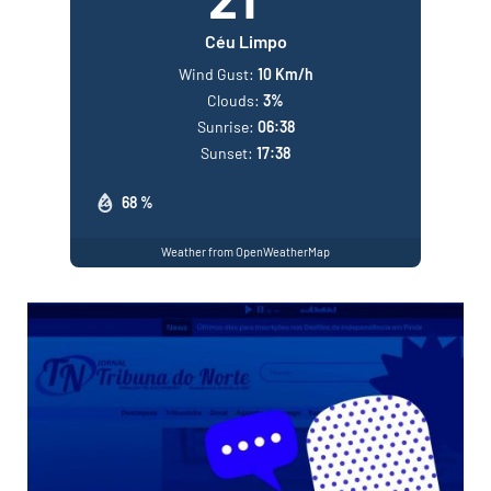
Céu Limpo
Wind Gust:
10 Km/h
Clouds:
3%
Sunrise:
06:38
Sunset:
17:38
68 %
Weather from OpenWeatherMap