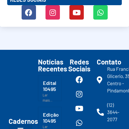
Notícias
Redes
Contato
Recentes
Sociais
Rua Franc
Glicerio, 3
Edital
Centro -
10495
Pindamon
Ler
mais...
(12)
3644-
Edição
2077
Cadernos
10495
Ler