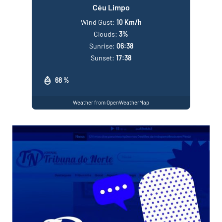
Céu Limpo
Wind Gust:
10 Km/h
Clouds:
3%
Sunrise:
06:38
Sunset:
17:38
68 %
Weather from OpenWeatherMap