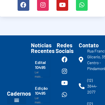
Notícias
Redes
Contato
Recentes
Sociais
Rua Franc
Glicerio, 3
Edital
Centro -
10495
Pindamon
Ler
mais...
(12)
3644-
Edição
2077
Cadernos
10495
Ler
mais...
(12)