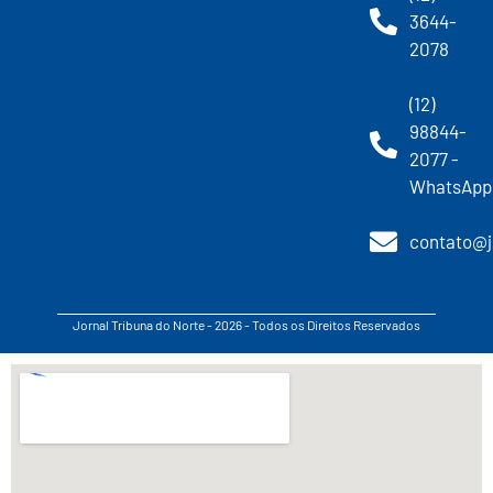
3644-
2078
(12)
98844-
2077 -
WhatsApp
contato@j
Jornal Tribuna do Norte - 2026 - Todos os Direitos Reservados