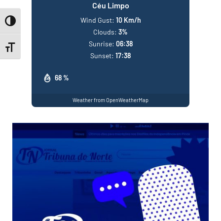
Céu Limpo
Wind Gust:
10 Km/h
Toggle High Contrast
Clouds:
3%
Sunrise:
06:38
Toggle Font size
Sunset:
17:38
68 %
Weather from OpenWeatherMap