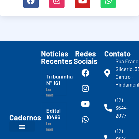
Notícias
Redes
Contato
Recentes
Sociais
Rua Franc
Glicerio, 3
Tribuninha
Centro -
N° 161
Pindamon
Ler
mais...
(12)
3644-
Edital
2077
Cadernos
10496
Ler
mais...
(12)
3644-