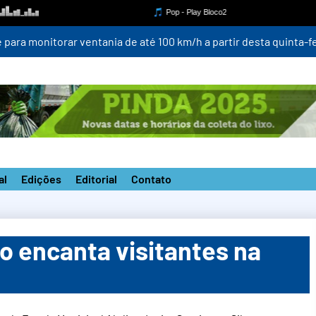
para monitorar ventania de até 100 km/h a partir desta quinta-fei
al
Edições
Editorial
Contato
o encanta visitantes na