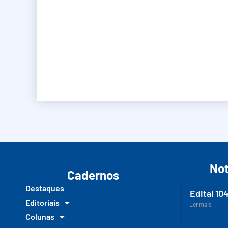
Not
Cadernos
Destaques
Edital 10
Editoriais
Ler mais...
Colunas