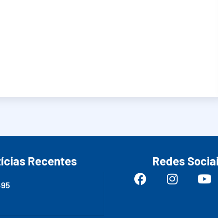
ícias Recentes
Redes Socia
495