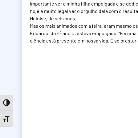
importante ver a minha filha empolgada e se dedic
hoje é muito legal ver o orgulho dela com o resul
Heloise, de seis anos.
Mas os mais animados com a feira, eram mesmo os 
Eduardo, do 4º ano C, estava empolgado. “Foi uma 
ciência está presente em nossa vida. É só prestar 
Toggle High Contrast
Toggle Font size