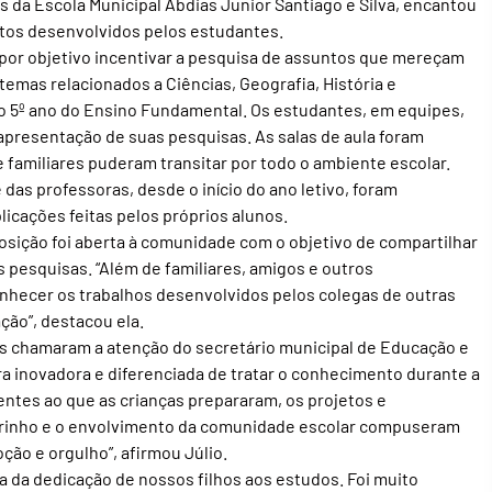
 da Escola Municipal Abdias Junior Santiago e Silva, encantou
jetos desenvolvidos pelos estudantes.
e por objetivo incentivar a pesquisa de assuntos que mereçam
temas relacionados a Ciências, Geografia, História e
o 5º ano do Ensino Fundamental. Os estudantes, em equipes,
presentação de suas pesquisas. As salas de aula foram
e familiares puderam transitar por todo o ambiente escolar.
das professoras, desde o início do ano letivo, foram
licações feitas pelos próprios alunos.
osição foi aberta à comunidade com o objetivo de compartilhar
pesquisas. “Além de familiares, amigos e outros
nhecer os trabalhos desenvolvidos pelos colegas de outras
ção”, destacou ela.
os chamaram a atenção do secretário municipal de Educação e
ira inovadora e diferenciada de tratar o conhecimento durante a
entes ao que as crianças prepararam, os projetos e
rinho e o envolvimento da comunidade escolar compuseram
ção e orgulho”, afirmou Júlio.
tra da dedicação de nossos filhos aos estudos. Foi muito