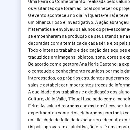
Uma Feira do Conhecimento, realizada pelos alunos
os visitantes que foram ao local conhecer os pro
O evento aconteceu no dia 14 (quarta-feira) e tev
um olhar curioso e investigativo. A ação abrangeu 
Matemática e envolveu os alunos do pré-escolar a
se empenharam na produção de seus stands e na a
decoradas com a temática de cada série e os pais 
Todo o intenso trabalho e dedicação das equipes e 
traduzidos em imagens, objetos, sons, cores e exp
De acordo com a gestora Ana Maria Caetano, a exp
o conteúdo e conhecimento reunidos por meio das 
interessados, os próprios estudantes puderam co
salas e estabelecer importantes trocas de informa
A qualidade dos trabalhos e a dedicação dos alun
Cultura, Júlio Valle. “Fiquei fascinado com a mane
Feira. As salas decoradas com as temáticas pertin
experimentos concretos elaborados com tanto ca
um dia cheio de felicidade, saberes e de muita emo
Os pais aprovaram a iniciativa. “A feira é uma mos