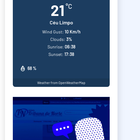
21
°C
Céu Limpo
Wind Gust:
10 Km/h
Clouds:
3%
Sunrise:
06:38
Sunset:
17:38
68 %
Weather from OpenWeatherMap