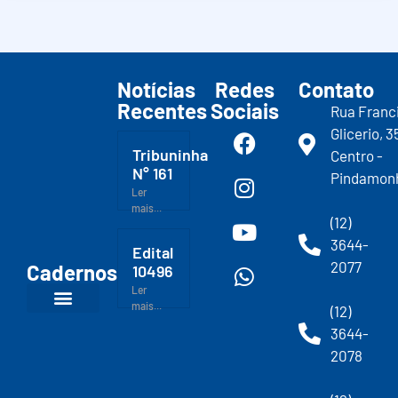
Notícias
Redes
Contato
Recentes
Sociais
Rua Franc
Glicerio, 3
Tribuninha
Centro -
N° 161
Pindamon
Ler
mais...
(12)
3644-
Edital
2077
Cadernos
10496
Ler
mais...
(12)
3644-
2078