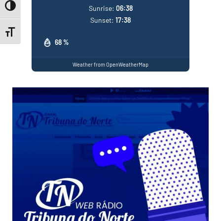
Toggle High Contrast
Sunrise:
06:38
Sunset:
17:38
Toggle Font size
68 %
Weather from OpenWeatherMap