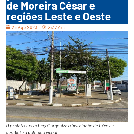
de Moreira César e
regiões Leste e Oeste
25 Ago 2023
2:37 Am
O projeto ‘Faixa Legal’ organiza a instalação de faixas e
combate a poluição visual