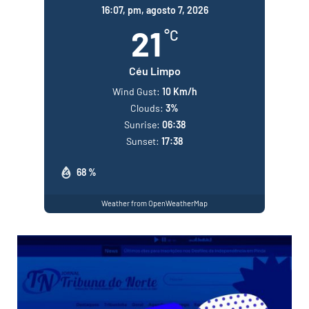
16:07,
pm, agosto 7, 2026
21
°C
Céu Limpo
Wind Gust:
10 Km/h
Clouds:
3%
Sunrise:
06:38
Sunset:
17:38
68 %
Weather from OpenWeatherMap