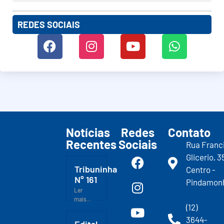
REDES SOCIAIS
Notícias
Redes
Contato
Recentes
Sociais
Rua Franc
Glicerio, 3
Tribuninha
Centro -
N° 161
Pindamon
Ler
mais...
(12)
3644-
Edital