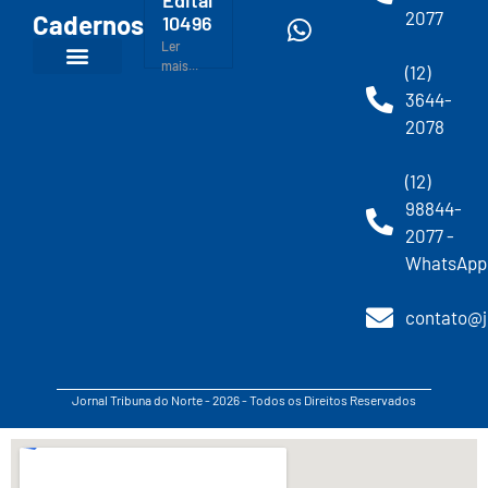
2077
Cadernos
10496
Ler
mais...
(12)
3644-
2078
(12)
98844-
2077 -
WhatsApp
contato@j
Jornal Tribuna do Norte - 2026 - Todos os Direitos Reservados