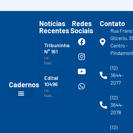
Notícias
Redes
Contato
Recentes
Sociais
Rua Franc
Glicerio, 3
Tribuninha
Centro -
N° 161
Pindamon
Ler
mais...
(12)
3644-
Edital
2077
Cadernos
10496
Ler
mais...
(12)
3644-
2078
(12)