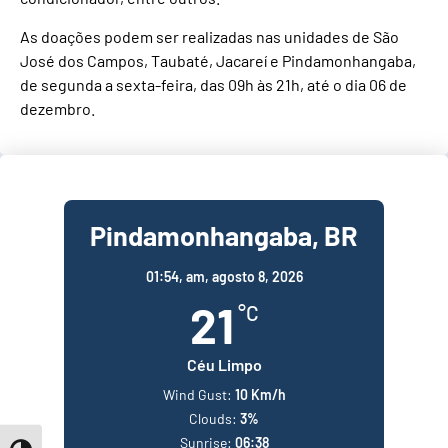
As doações podem ser realizadas nas unidades de São
José dos Campos, Taubaté, Jacareí e Pindamonhangaba,
de segunda a sexta-feira, das 09h às 21h, até o dia 06 de
dezembro.
Pindamonhangaba, BR
01:54,
am, agosto 8, 2026
21
°C
Céu Limpo
Wind Gust:
10 Km/h
Clouds:
3%
Sunrise:
06:38