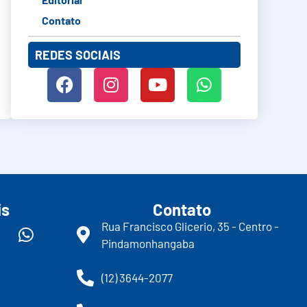
Contato
REDES SOCIAIS
is
Contato
Rua Francisco Glicerio, 35 - Centro -
Pindamonhangaba
(12) 3644-2077