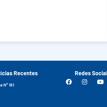
ícias Recentes
Redes Socia
a N° 161