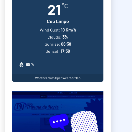
21
°C
Céu Limpo
Wind Gust:
10 Km/h
Clouds:
3%
Sunrise:
06:38
Sunset:
17:38
68 %
Weather from OpenWeatherMap