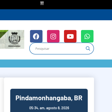
Pindamonhangaba, BR
05:34,
am, agosto 8, 2026