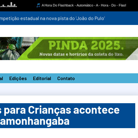
mpetição estadual na nova pista do ‘João do Pulo’
al
Edições
Editorial
Contato
s para Crianças acontece
ndamonhangaba