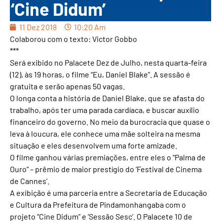
‘Cine Didum’
11 Dez 2018
10:20 Am
Colaborou com o texto: Victor Gobbo
***
Será exibido no Palacete Dez de Julho, nesta quarta-feira
(12), às 19 horas, o filme “Eu, Daniel Blake”. A sessão é
gratuita e serão apenas 50 vagas.
O longa conta a história de Daniel Blake, que se afasta do
trabalho, após ter uma parada cardíaca, e buscar auxílio
financeiro do governo. No meio da burocracia que quase o
leva à loucura, ele conhece uma mãe solteira na mesma
situação e eles desenvolvem uma forte amizade.
O filme ganhou várias premiações, entre eles o “Palma de
Ouro” – prêmio de maior prestígio do ‘Festival de Cinema
de Cannes’.
A exibição é uma parceria entre a Secretaria de Educação
e Cultura da Prefeitura de Pindamonhangaba com o
projeto “Cine Didum” e ‘Sessão Sesc’. O Palacete 10 de