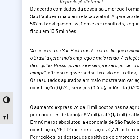
Reprodução/Internet
De acordo com dados da pesquisa Emprego Forma
São Paulo em maio em relação a abril. A geração de
567 mil desligamentos. Com esse resultado, segu
ficou em 13,3 milhões.
“A economia de São Paulo mostra dia a dia que a voc
o Brasil a gerar mais emprego e mais renda. A criaç
de orgulho. Nosso governo é e sempre será parceiro d
campo
”, afirmou o governador Tarcísio de Freitas.
Os resultados apurados em maio mostraram variaç
construção (0,6%); serviços (0,4%); indústria (0,2
Toggle High Contrast
O aumento expressivo de 11 mil postos nas na agr
permanentes de laranja (6,7 mil), café (1,3 mil) e ati
Toggle Font size
Em números absolutos, a economia de São Paulo cri
construção, 25.102 mil em serviços, 4.375 mil na in
Por regiões, os destaques positivos de emprego em