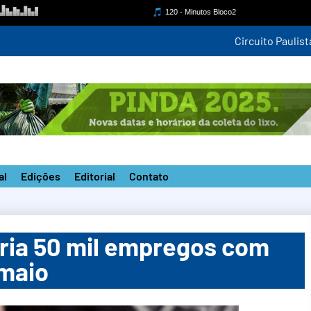
mpetição estadual na nova pista do ‘João do Pulo’
al
Edições
Editorial
Contato
cria 50 mil empregos com
 maio