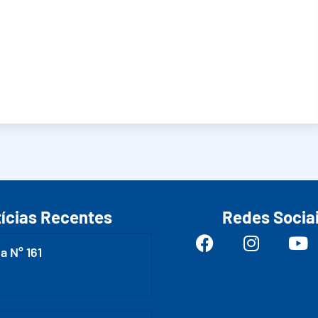
ícias Recentes
Redes Socia
a N° 161