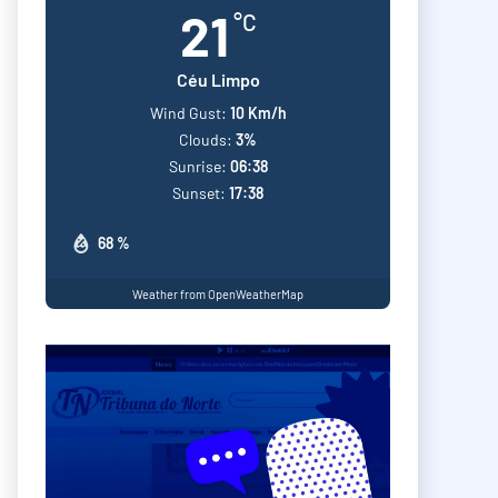
21
°C
Céu Limpo
Wind Gust:
10 Km/h
Clouds:
3%
Sunrise:
06:38
Sunset:
17:38
68 %
Weather from OpenWeatherMap