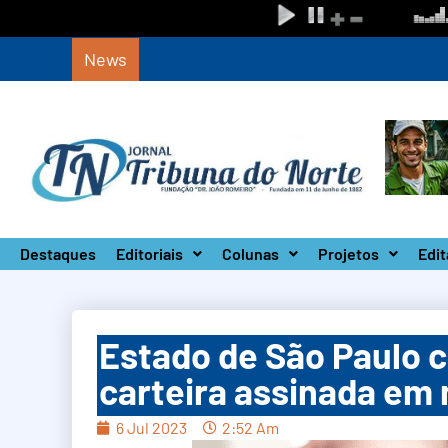
News
Circuito Paulista Open marca a primeira co
Destaques
Editoriais
Colunas
Projetos
Edit
Estado de São Paulo 
carteira assinada em
6 Jul 2023
2:52 Am