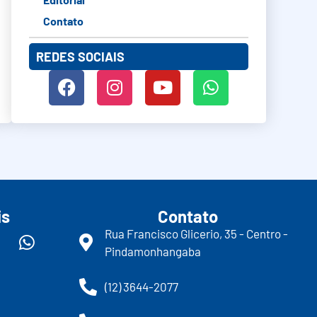
Contato
REDES SOCIAIS
is
Contato
Rua Francisco Glicerio, 35 - Centro -
Pindamonhangaba
(12) 3644-2077