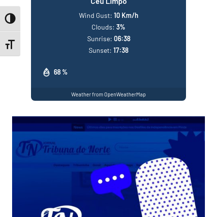
Céu Limpo
Wind Gust:
10 Km/h
Toggle High Contrast
Clouds:
3%
Sunrise:
06:38
Toggle Font size
Sunset:
17:38
68 %
Weather from OpenWeatherMap