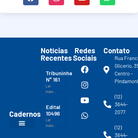
Notícias
Redes
Contato
Recentes
Sociais
Rua Franc
Glicerio, 3
Tribuninha
Centro -
N° 161
Pindamon
Ler
mais...
(12)
3644-
Edital
2077
Cadernos
10496
Ler
mais...
(12)
3644-