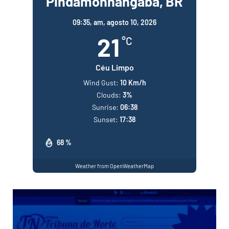
Pindamonhangaba, BR
09:35,
am, agosto 10, 2026
21
°C
Céu Limpo
Wind Gust:
10 Km/h
Clouds:
3%
Sunrise:
06:38
Sunset:
17:38
68 %
Weather from OpenWeatherMap