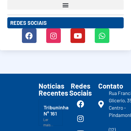
REDES SOCIAIS
Notícias
Redes
Contato
Recentes
Sociais
Rua Franc
Glicerio, 3
Tribuninha
Centro -
N° 161
Pindamon
Ler
mais...
(12)