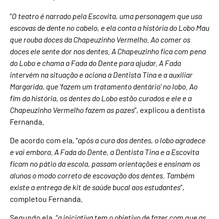
“
O teatro é narrado pela Escovita, uma personagem que usa
escovas de dente no cabelo, e ela conta a história do Lobo Mau
que rouba doces da Chapeuzinho Vermelho. Ao comer os
doces ele sente dor nos dentes. A Chapeuzinho fica com pena
do Lobo e chama a Fada do Dente para ajudar. A Fada
intervém na situação e aciona a Dentista Tina e a auxiliar
Margarida, que ‘fazem um tratamento dentário’ no lobo. Ao
fim da história, os dentes do Lobo estão curados e ele e a
Chapeuzinho Vermelho fazem as pazes
”, explicou a dentista
Fernanda.
De acordo com ela, “
após a cura dos dentes, o lobo agradece
e vai embora. A Fada do Dente, a Dentista Tina e a Escovita
ficam no pátio da escola, passam orientações e ensinam os
alunos o modo correto de escovação dos dentes. Também
existe a entrega de kit de saúde bucal aos estudantes
”,
completou Fernanda.
Segundo ela, “
a iniciativa tem o objetivo de fazer com que as