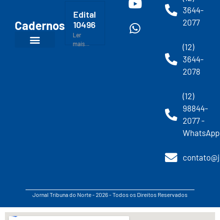
3644-
Edital
2077
Cadernos
10496
Ler
mais...
(12)
3644-
2078
(12)
98844-
2077 -
WhatsApp
contato@j
Jornal Tribuna do Norte - 2026 - Todos os Direitos Reservados