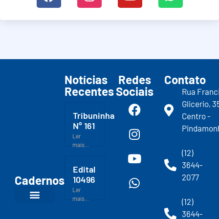
Notícias
Redes
Contato
Recentes
Sociais
Rua Franc
Glicerio, 3
Tribuninha
Centro -
N° 161
Pindamon
Ler
mais...
(12)
3644-
Edital
2077
Cadernos
10496
Ler
mais...
(12)
3644-