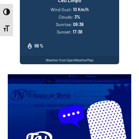
Céu Limpo
Wind Gust:
10 Km/h
Toggle High Contrast
Clouds:
3%
Sunrise:
06:38
Toggle Font size
Sunset:
17:38
68 %
Weather from OpenWeatherMap