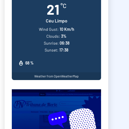
21
°C
Céu Limpo
Wind Gust:
10 Km/h
Clouds:
3%
Sunrise:
06:38
Sunset:
17:38
68 %
Weather from OpenWeatherMap