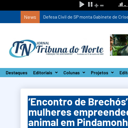
News
Defesa Civil de SP monta Gabinete de Crise 
Destaques
Editoriais
Colunas
Projetos
Edit
‘Encontro de Brechós
mulheres empreended
animal em Pindamon