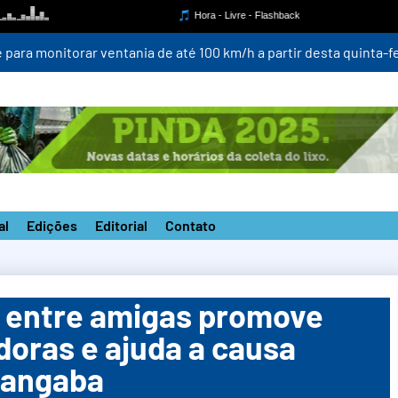
para monitorar ventania de até 100 km/h a partir desta quinta-fei
al
Edições
Editorial
Contato
’ entre amigas promove
oras e ajuda a causa
hangaba