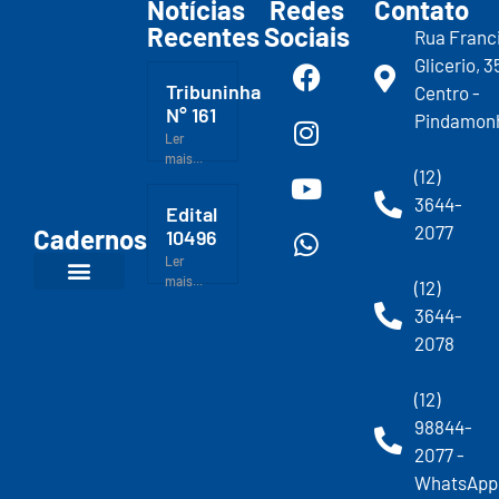
Notícias
Redes
Contato
Recentes
Sociais
Rua Franc
Glicerio, 3
Tribuninha
Centro -
N° 161
Pindamon
Ler
mais...
(12)
3644-
Edital
2077
Cadernos
10496
Ler
mais...
(12)
3644-
2078
(12)
98844-
2077 -
WhatsApp