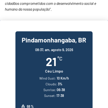
cidadãos comprometidos com o desenvolvimento social e
humano da nossa população
”.
Pindamonhangaba, BR
08:37,
am, agosto 9, 2026
21
°C
Céu Limpo
Wind Gust:
10 Km/h
Clouds:
3%
Sunrise:
06:38
Sunset:
17:38
68 %