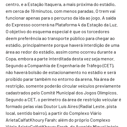
centro, e a Estação Itaquera, a mais próxima do estádio,
em cerca de 19 minutos, com menos paradas. O trem vai
funcionar apenas para o percurso da ida ao jogo. A saída
do Expresso ocorrerá na Plataforma 4 da Estação da Luz.
O objetivo do esquema especial é que os torcedores
deem preferência ao transporte público para chegar ao
estádio, principalmente porque haverá interdição de uma
área ao redor do estádio, assim como ocorreu durante a
Copa, embora a parte interditada desta vez seja menor.
Segundo a Companhia de Engenharia de Tráfego (CET),
não haverá bolsão de estacionamento no estádio e será
proibido parar também no entorno da arena. Na área de
restrição, somente poderão circular veículos previamente
cadastrados pelo Comitê Municipal dos Jogos Olímpicos.
Segundo a CET, o perímetro da área de restrição veicular é
formado pelas vias Doutor Luís Aires (Radial Leste, pista
local, sentido bairro), a partir do Complexo Viário
ArietaCalfatKhoury Farah; além do próprio Complexo
Viário ArietaCalfatKhoury Farah, da Avenida Miguel Inácio