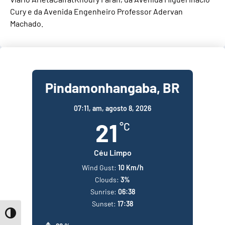
Cury e da Avenida Engenheiro Professor Adervan
Machado.
Pindamonhangaba, BR
07:11,
am, agosto 8, 2026
21
°C
Céu Limpo
Wind Gust:
10 Km/h
Clouds:
3%
Sunrise:
06:38
Sunset:
17:38
Toggle High Contrast