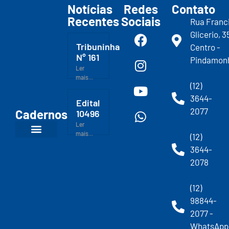
Notícias
Redes
Contato
Recentes
Sociais
Rua Franc
Glicerio, 3
Tribuninha
Centro -
N° 161
Pindamon
Ler
mais...
(12)
3644-
Edital
2077
Cadernos
10496
Ler
mais...
(12)
3644-
2078
(12)
98844-
2077 -
WhatsApp