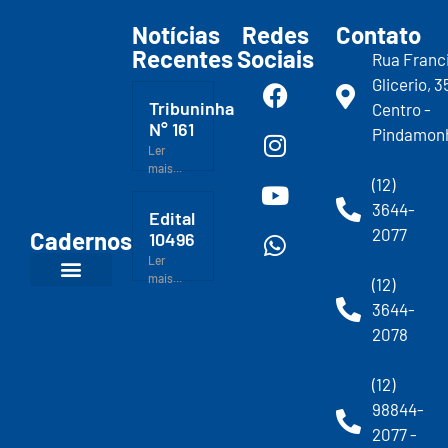
Notícias
Redes
Contato
Recentes
Sociais
Rua Franc
Glicerio, 3
Tribuninha
Centro -
N° 161
Pindamon
Ler
mais...
(12)
3644-
Edital
2077
Cadernos
10496
Ler
mais...
(12)
3644-
2078
(12)
98844-
2077 -