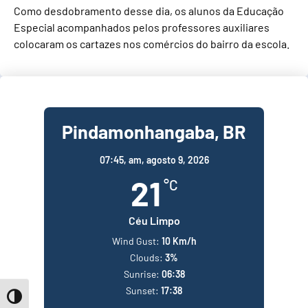
Como desdobramento desse dia, os alunos da Educação
Especial acompanhados pelos professores auxiliares
colocaram os cartazes nos comércios do bairro da escola.
Pindamonhangaba, BR
07:45,
am, agosto 9, 2026
21
°C
Céu Limpo
Wind Gust:
10 Km/h
Clouds:
3%
Sunrise:
06:38
Sunset:
17:38
Toggle High Contrast