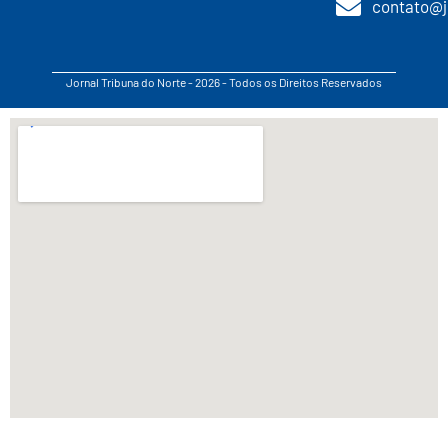
contato@j
Jornal Tribuna do Norte - 2026 - Todos os Direitos Reservados