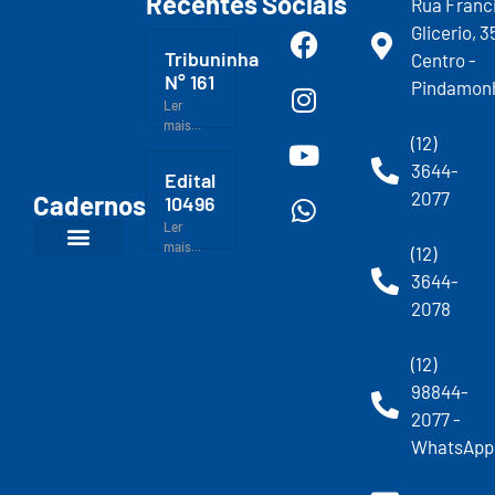
Recentes
Sociais
Rua Franc
Glicerio, 3
Tribuninha
Centro -
N° 161
Pindamon
Ler
mais...
(12)
3644-
Edital
2077
Cadernos
10496
Ler
mais...
(12)
3644-
2078
(12)
98844-
2077 -
WhatsApp