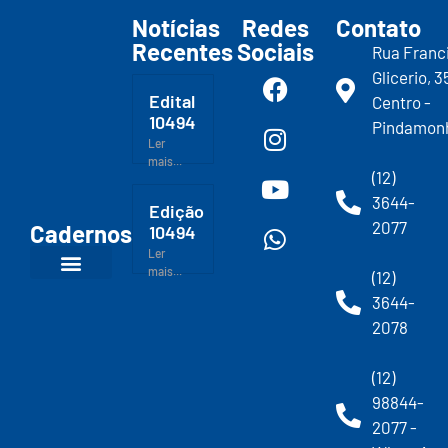
Notícias
Redes
Contato
Recentes
Sociais
Rua Franc
Glicerio, 3
Edital
Centro -
10494
Pindamon
Ler
mais...
(12)
3644-
Edição
2077
Cadernos
10494
Ler
mais...
(12)
3644-
2078
(12)
98844-
2077 -