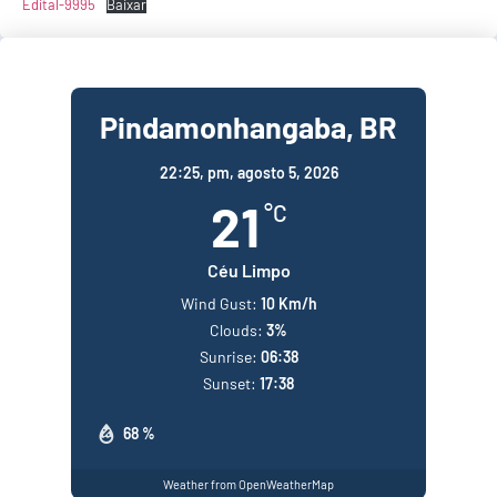
Edital-9995
Baixar
Pindamonhangaba, BR
22:25,
pm, agosto 5, 2026
21
°C
Céu Limpo
Wind Gust:
10 Km/h
Clouds:
3%
Sunrise:
06:38
Sunset:
17:38
68 %
Weather from OpenWeatherMap