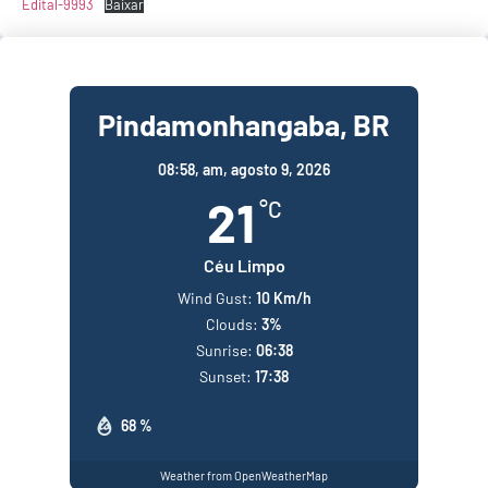
Edital-9993
Baixar
Pindamonhangaba, BR
08:58,
am, agosto 9, 2026
21
°C
Céu Limpo
Wind Gust:
10 Km/h
Clouds:
3%
Sunrise:
06:38
Sunset:
17:38
68 %
Weather from OpenWeatherMap