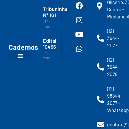
Glicerio, 3
Tribuninha
Centro -
N° 161
Pindamon
Ler
mais...
(12)
3644-
Edital
2077
Cadernos
10496
Ler
mais...
(12)
3644-
2078
(12)
98844-
2077 -
WhatsApp
contato@j