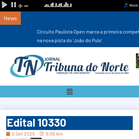
News
Circuito Paulista Open marca a primeira competição estadual
na nova pista do ‘João do Pulo’
Edital 10330
5 Set 2025
9:09 Am