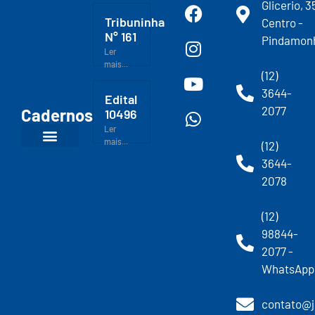
Glicerio, 3
Tribuninha
Centro -
N° 161
Pindamon
Ler
mais...
(12)
3644-
Edital
2077
Cadernos
10496
Ler
mais...
(12)
3644-
2078
(12)
98844-
2077 -
WhatsApp
contato@j