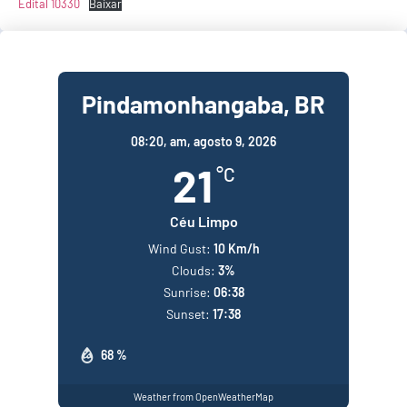
Edital 10330
Baixar
Pindamonhangaba, BR
08:20,
am, agosto 9, 2026
21
°C
Céu Limpo
Wind Gust:
10 Km/h
Clouds:
3%
Sunrise:
06:38
Sunset:
17:38
68 %
Weather from OpenWeatherMap