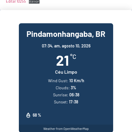
Edital 10255
Baixar
Pindamonhangaba, BR
07:34,
am, agosto 10, 2026
21
°C
Céu Limpo
Wind Gust:
10 Km/h
Clouds:
3%
Sunrise:
06:38
Sunset:
17:38
68 %
Weather from OpenWeatherMap