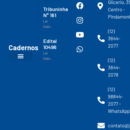
Glicerio, 3
Tribuninha
Centro -
N° 161
Pindamon
Ler
mais...
(12)
3644-
Edital
2077
Cadernos
10496
Ler
mais...
(12)
3644-
2078
(12)
98844-
2077 -
WhatsApp
contato@j