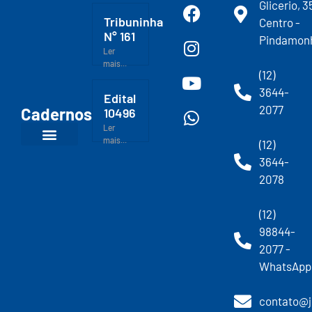
Glicerio, 3
Tribuninha
Centro -
N° 161
Pindamon
Ler
mais...
(12)
3644-
Edital
2077
Cadernos
10496
Ler
mais...
(12)
3644-
2078
(12)
98844-
2077 -
WhatsApp
contato@j