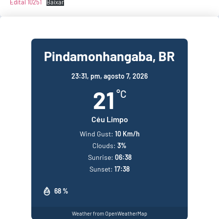
Edital 10251
Baixar
Pindamonhangaba, BR
23:31,
pm, agosto 7, 2026
21
°C
Céu Limpo
Wind Gust:
10 Km/h
Clouds:
3%
Sunrise:
06:38
Sunset:
17:38
68 %
Weather from OpenWeatherMap