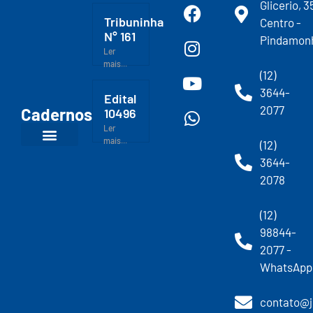
Glicerio, 3
Tribuninha
Centro -
N° 161
Pindamon
Ler
mais...
(12)
3644-
Edital
2077
Cadernos
10496
Ler
mais...
(12)
3644-
2078
(12)
98844-
2077 -
WhatsApp
contato@j