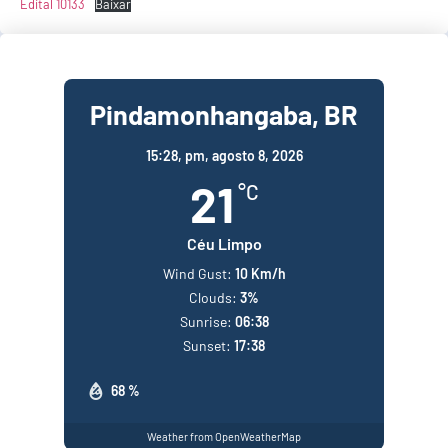
Edital 10133
Baixar
Pindamonhangaba, BR
15:28,
pm, agosto 8, 2026
21
°C
Céu Limpo
Wind Gust:
10 Km/h
Clouds:
3%
Sunrise:
06:38
Sunset:
17:38
68 %
Weather from OpenWeatherMap