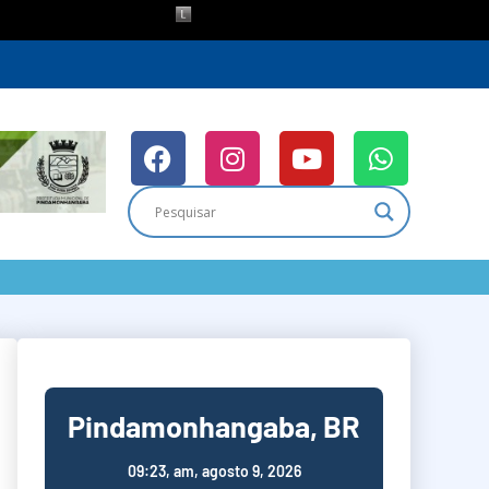
Pindamonhangaba, BR
09:23,
am, agosto 9, 2026