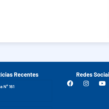
ícias Recentes
Redes Socia
a N° 161