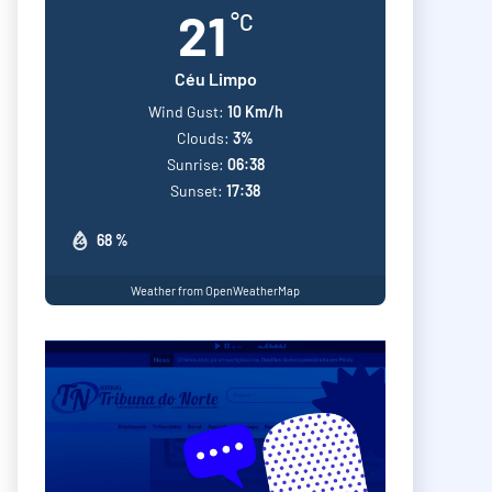
21
°C
Céu Limpo
Wind Gust:
10 Km/h
Clouds:
3%
Sunrise:
06:38
Sunset:
17:38
68 %
Weather from OpenWeatherMap