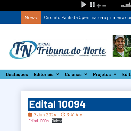
News
Circuito Paulista Open marca a primeira co
Destaques
Editoriais
Colunas
Projetos
Edit
Edital 10094
7 Jun 2024
3:41 Am
Edital-10094
Baixar