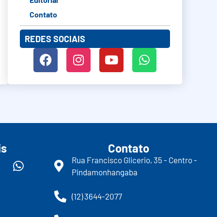
Contato
REDES SOCIAIS
is
Contato
Rua Francisco Glicerio, 35 - Centro -
Pindamonhangaba
(12) 3644-2077