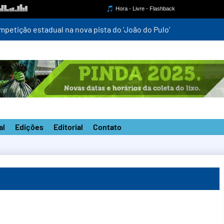
mpetição estadual na nova pista do ‘João do Pulo’
al
Edições
Editorial
Contato