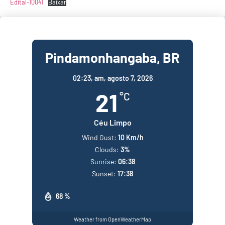
Edital-10041
Baixar
Pindamonhangaba, BR
02:23,
am, agosto 7, 2026
21
°C
Céu Limpo
Wind Gust:
10 Km/h
Clouds:
3%
Sunrise:
06:38
Sunset:
17:38
68 %
Weather from OpenWeatherMap