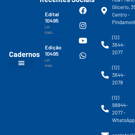
Glicerio, 3
Edital
Centro -
10495
Pindamon
Ler
mais...
(12)
3644-
Edição
2077
Cadernos
10495
Ler
mais...
(12)
3644-
2078
(12)
98844-
2077 -
WhatsApp
contato@j