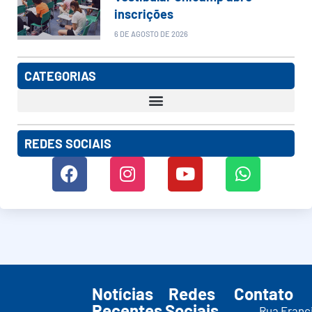
inscrições
6 DE AGOSTO DE 2026
CATEGORIAS
REDES SOCIAIS
Notícias
Redes
Contato
Recentes
Sociais
Rua Franc