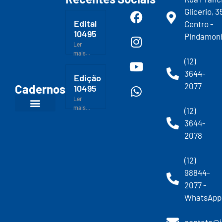
Glicerio, 3
Edital
Centro -
10495
Pindamon
Ler
mais...
(12)
3644-
Edição
2077
Cadernos
10495
Ler
mais...
(12)
3644-
2078
(12)
98844-
2077 -
WhatsApp
contato@j