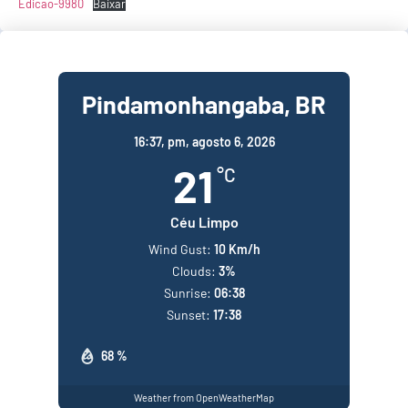
Edicao-9980
Baixar
Pindamonhangaba, BR
16:37,
pm, agosto 6, 2026
21
°C
Céu Limpo
Wind Gust:
10 Km/h
Clouds:
3%
Sunrise:
06:38
Sunset:
17:38
68 %
Weather from OpenWeatherMap