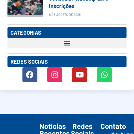
inscrições
6 DE AGOSTO DE 2026
CATEGORIAS
REDES SOCIAIS
Notícias
Redes
Contato
Recentes
Sociais
Rua Franc