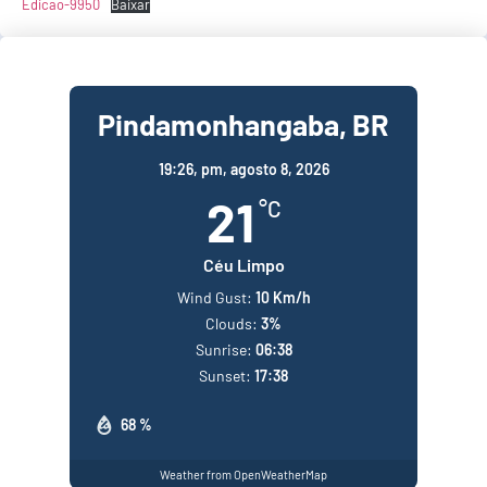
Edicao-9950
Baixar
Pindamonhangaba, BR
19:26,
pm, agosto 8, 2026
21
°C
Céu Limpo
Wind Gust:
10 Km/h
Clouds:
3%
Sunrise:
06:38
Sunset:
17:38
68 %
Weather from OpenWeatherMap