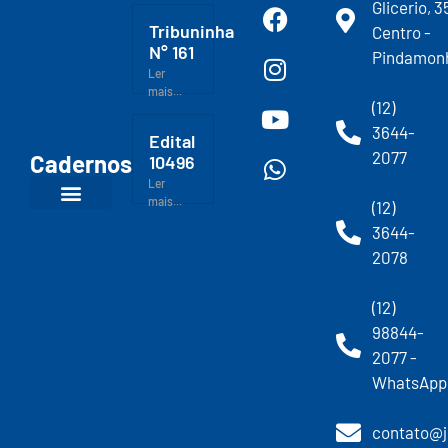
Glicerio, 3
Tribuninha
Centro -
N° 161
Pindamon
Ler
mais...
(12)
3644-
Edital
2077
Cadernos
10496
Ler
mais...
(12)
3644-
2078
(12)
98844-
2077 -
WhatsApp
contato@j