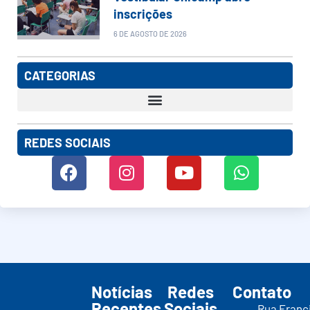
inscrições
6 DE AGOSTO DE 2026
CATEGORIAS
REDES SOCIAIS
Notícias
Redes
Contato
Recentes
Sociais
Rua Franc