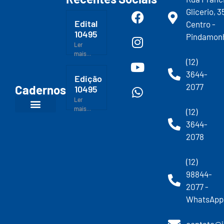
Glicerio, 3
Edital
Centro -
10495
Pindamon
Ler
mais...
(12)
3644-
Edição
2077
Cadernos
10495
Ler
mais...
(12)
3644-
2078
(12)
98844-
2077 -
WhatsApp
contato@j