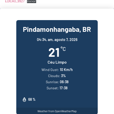
EDICAO_9927
Baixar
Pindamonhangaba, BR
04:34,
am, agosto 7, 2026
21
°C
Céu Limpo
Wind Gust:
10 Km/h
Clouds:
3%
Sunrise:
06:38
Sunset:
17:38
68 %
Weather from OpenWeatherMap