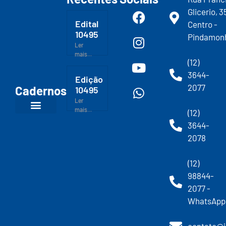
Glicerio, 3
Edital
Centro -
10495
Pindamon
Ler
mais...
(12)
3644-
Edição
2077
Cadernos
10495
Ler
mais...
(12)
3644-
2078
(12)
98844-
2077 -
WhatsApp
contato@j