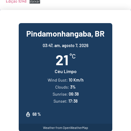
Edição 10148
Baixar
Pindamonhangaba, BR
03:47,
am, agosto 7, 2026
21
°C
Céu Limpo
Wind Gust:
10 Km/h
Clouds:
3%
Sunrise:
06:38
Sunset:
17:38
68 %
Weather from OpenWeatherMap