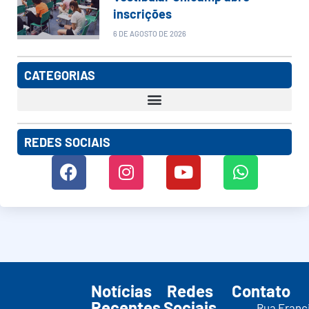
inscrições
6 DE AGOSTO DE 2026
CATEGORIAS
REDES SOCIAIS
Notícias
Redes
Contato
Recentes
Sociais
Rua Franc