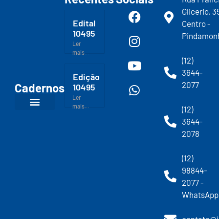
Glicerio, 3
Edital
Centro -
10495
Pindamon
Ler
mais...
(12)
3644-
Edição
2077
Cadernos
10495
Ler
mais...
(12)
3644-
2078
(12)
98844-
2077 -
WhatsApp
contato@j