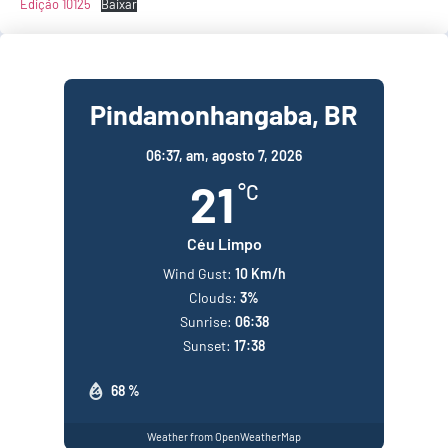
Edição 10125
Baixar
Pindamonhangaba, BR
06:37,
am, agosto 7, 2026
21
°C
Céu Limpo
Wind Gust:
10 Km/h
Clouds:
3%
Sunrise:
06:38
Sunset:
17:38
68 %
Weather from OpenWeatherMap