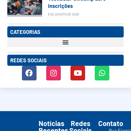
inscrições
6 DE AGOSTO DE 2026
CATEGORIAS
REDES SOCIAIS
Notícias
Redes
Contato
Recentes
Sociais
Rua Franc