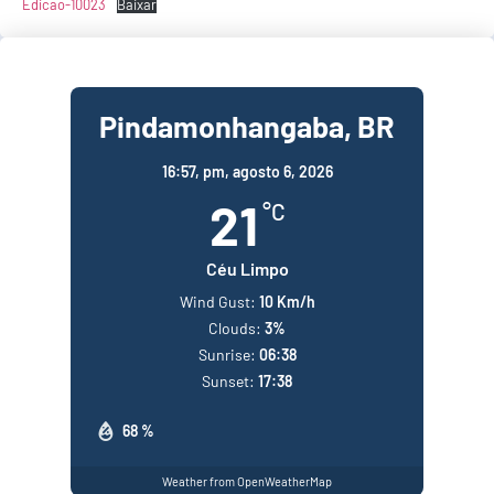
Edicao-10023
Baixar
Pindamonhangaba, BR
16:57,
pm, agosto 6, 2026
21
°C
Céu Limpo
Wind Gust:
10 Km/h
Clouds:
3%
Sunrise:
06:38
Sunset:
17:38
68 %
Weather from OpenWeatherMap