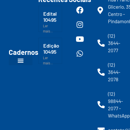
Glicerio, 3
Edital
Centro -
10495
Pindamon
Ler
mais...
(12)
3644-
Edição
2077
Cadernos
10495
Ler
mais...
(12)
3644-
2078
(12)
98844-
2077 -
WhatsApp
contato@j