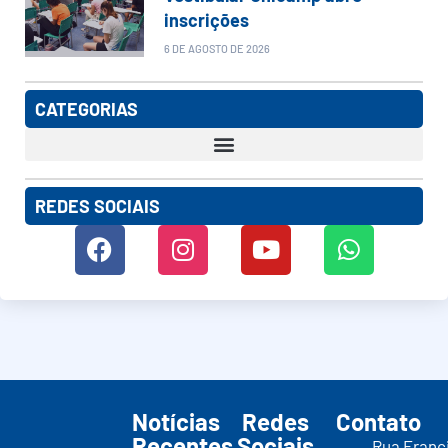
inscrições
6 DE AGOSTO DE 2026
CATEGORIAS
REDES SOCIAIS
Notícias
Redes
Contato
Recentes
Sociais
Rua Franc