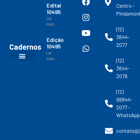
Edital
Centro -
10495
Pindamon
Ler
mais...
(12)
3644-
Edição
2077
Cadernos
10495
Ler
mais...
(12)
3644-
2078
(12)
98844-
2077 -
WhatsApp
contato@j