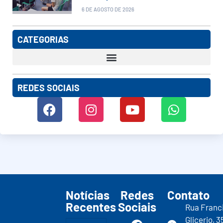
6 DE AGOSTO DE 2026
CATEGORIAS
REDES SOCIAIS
Notícias
Redes
Contato
Recentes
Sociais
Rua Franc
Glicerio, 3