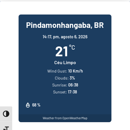
Pindamonhangaba, BR
14:17,
pm, agosto 6, 2026
21
°C
Céu Limpo
Wind Gust:
10 Km/h
Clouds:
3%
Sunrise:
06:38
Sunset:
17:38
68 %
Toggle High Contrast
Weather from OpenWeatherMap