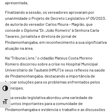
apresentada.
Finalizando a sessão, os vereadores aprovaram por
unanimidade o Projeto de Decreto Legislativo nº 05/2023,
de autoria do vereador Carlos Moura – Magrão, que
concede o Diploma “Dr. João Romeiro” à Senhora Carla
Tavares, jornalista e diretora de jornal de
Pindamonhangaba, em reconhecimento a sua significativa
atuação na área.
Na “Tribuna Livre,” o cidadão Mateus Costa Moreno
Romero discorreu sobre a crise no Hospital Municipal
Universitário de Taubaté (HMUT) e seus reflexos na saúde
de Pindamonhangaba, destacando a importância de
buscar soluções para os problemas enfrentados pelos
munícipes.
Toggle High Contrast
Essa sessão legislativa abordou uma variedade de
Toggle Font size
assuntos importantes para a comunidade de
Pindamonhangaba e evidencia o trabalho e as discussões