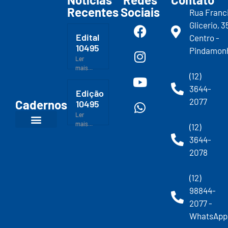
Recentes
Sociais
Rua Franc
Glicerio, 3
Edital
Centro -
10495
Pindamon
Ler
mais...
(12)
3644-
Edição
2077
Cadernos
10495
Ler
mais...
(12)
3644-
2078
(12)
98844-
2077 -
WhatsApp