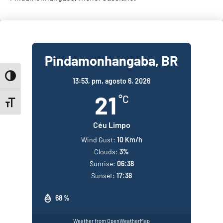
Pindamonhangaba, BR
Toggle High Contrast
13:53,
pm, agosto 6, 2026
21
°C
Toggle Font size
Céu Limpo
Wind Gust:
10 Km/h
Clouds:
3%
Sunrise:
06:38
Sunset:
17:38
68 %
Weather from OpenWeatherMap