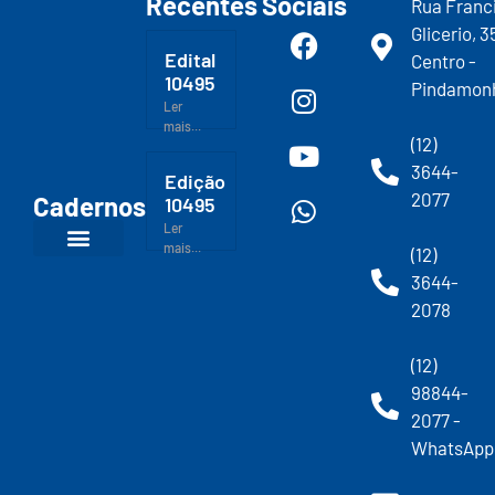
Recentes
Sociais
Rua Franc
Glicerio, 3
Edital
Centro -
10495
Pindamon
Ler
mais...
(12)
3644-
Edição
2077
Cadernos
10495
Ler
mais...
(12)
3644-
2078
(12)
98844-
2077 -
WhatsApp