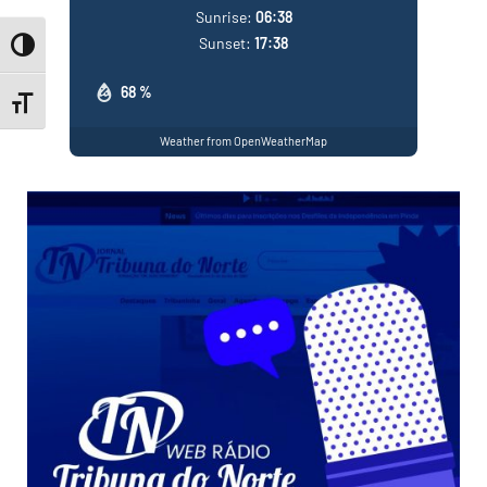
Sunrise:
06:38
Sunset:
17:38
Toggle High Contrast
68 %
Toggle Font size
Weather from OpenWeatherMap