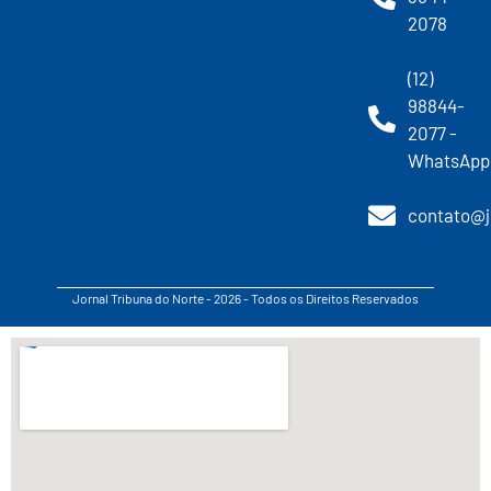
2078
(12)
98844-
2077 -
WhatsApp
contato@j
Jornal Tribuna do Norte - 2026 - Todos os Direitos Reservados