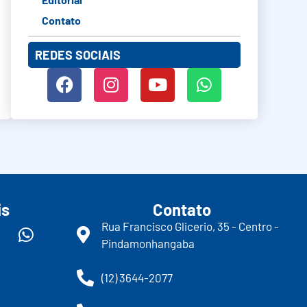
Contato
REDES SOCIAIS
is
Contato
Rua Francisco Glicerio, 35 - Centro -
Pindamonhangaba
(12) 3644-2077