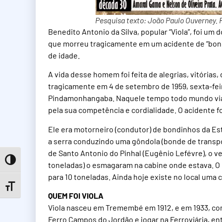
Pesquisa texto: João Paulo Ouverney.
Benedito Antonio da Silva, popular “Viola”, foi u
que morreu tragicamente em um acidente de “bond
de idade.
A vida desse homem foi feita de alegrias, vitórias
tragicamente em 4 de setembro de 1959, sexta-feir
Pindamonhangaba. Naquele tempo todo mundo viaja
pela sua competência e cordialidade. O acidente f
Ele era motorneiro (condutor) de bondinhos da Es
a serra conduzindo uma gôndola (bonde de transpo
de Santo Antonio do Pinhal (Eugênio Lefévre), o v
Toggle High Contrast
toneladas) o esmagaram na cabine onde estava. O 
para 10 toneladas. Ainda hoje existe no local uma
Toggle Font size
QUEM FOI VIOLA
Viola nasceu em Tremembé em 1912, e em 1933, com 
Ferro Campos do Jordão e jogar na Ferroviária, en