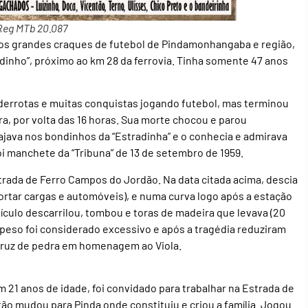
 Reg MTb 20.087
m dos grandes craques de futebol de Pindamonhangaba e região,
inho”, próximo ao km 28 da ferrovia. Tinha somente 47 anos
, derrotas e muitas conquistas jogando futebol, mas terminou
a, por volta das 16 horas. Sua morte chocou e parou
va nos bondinhos da “Estradinha” e o conhecia e admirava
oi manchete da “Tribuna” de 13 de setembro de 1959.
trada de Ferro Campos do Jordão. Na data citada acima, descia
rtar cargas e automóveis), e numa curva logo após a estação
eículo descarrilou, tombou e toras de madeira que levava (20
peso foi considerado excessivo e após a tragédia reduziram
 cruz de pedra em homenagem ao Viola.
21 anos de idade, foi convidado para trabalhar na Estrada de
tão mudou para Pinda onde constituiu e criou a família. Jogou