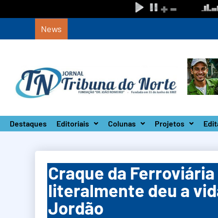
News
Circuito Paulista Open marca a primeira co
Destaques
Editoriais
Colunas
Projetos
Edit
Craque da Ferroviária 
literalmente deu a vi
Jordão