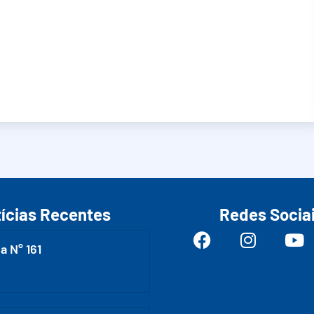
ícias Recentes
Redes Socia
a N° 161