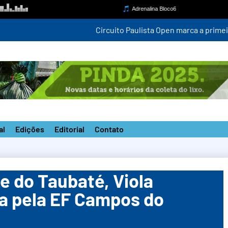
mpetição estadual na nova pista do ‘João do Pulo’
al
Edições
Editorial
Contato
e do Taubaté, Viola
da pela EF Campos do