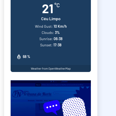
21
°C
Céu Limpo
Wind Gust:
10 Km/h
Clouds:
3%
Sunrise:
06:38
Sunset:
17:38
68 %
Weather from OpenWeatherMap