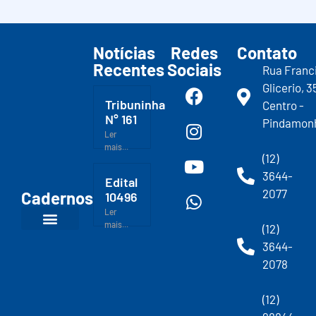
Notícias
Redes
Contato
Recentes
Sociais
Rua Franc
Glicerio, 3
Tribuninha
Centro -
N° 161
Pindamon
Ler
mais...
(12)
3644-
Edital
2077
Cadernos
10496
Ler
mais...
(12)
3644-
2078
(12)