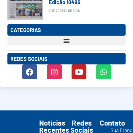
Edição 10496
7 DE AGOSTO DE 2026
CATEGORIAS
REDES SOCIAIS
Notícias
Redes
Contato
Recentes
Sociais
Rua Franc