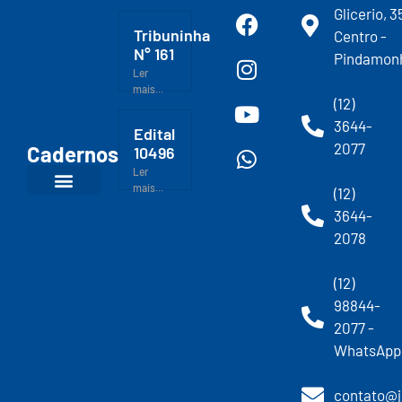
Glicerio, 3
Tribuninha
Centro -
N° 161
Pindamon
Ler
mais...
(12)
3644-
Edital
2077
Cadernos
10496
Ler
mais...
(12)
3644-
2078
(12)
98844-
2077 -
WhatsApp
contato@j