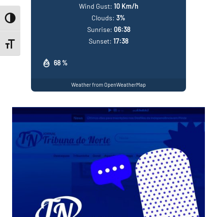
Wind Gust:
10 Km/h
Clouds:
3%
Toggle High Contrast
Sunrise:
06:38
Sunset:
17:38
Toggle Font size
68 %
Weather from OpenWeatherMap