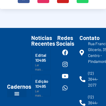
Notícias
Redes
Contato
Recentes
Sociais
Rua Franc
Glicerio, 3
Edital
Centro -
10495
Pindamon
Ler
mais...
(12)
3644-
Edição
2077
Cadernos
10495
Ler
mais...
(12)
3644-