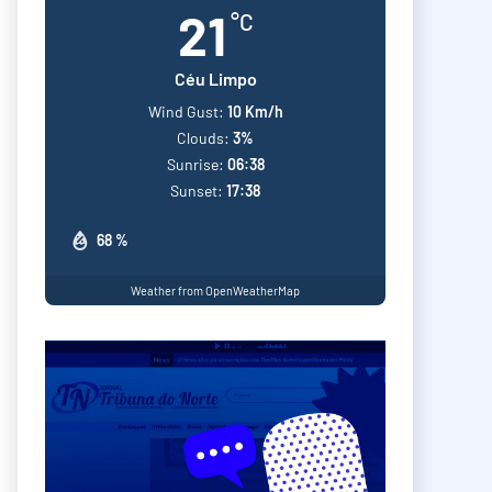
21
°C
Céu Limpo
Wind Gust:
10 Km/h
Clouds:
3%
Sunrise:
06:38
Sunset:
17:38
68 %
Weather from OpenWeatherMap