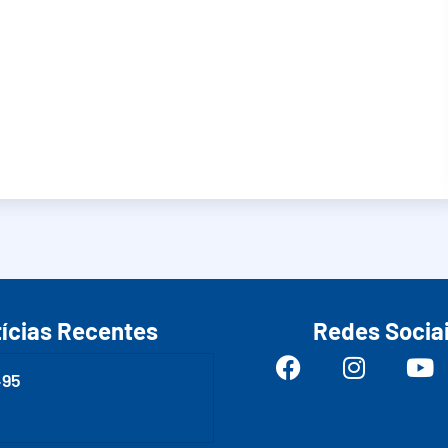
ícias Recentes
Redes Socia
495