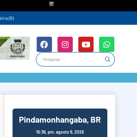
ra (6)
Pindamonhangaba, BR
16:36,
pm, agosto 6, 2026