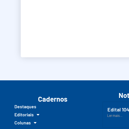
Not
Cadernos
Destaques
Edital 10
Editoriais
Ler mais...
Colunas