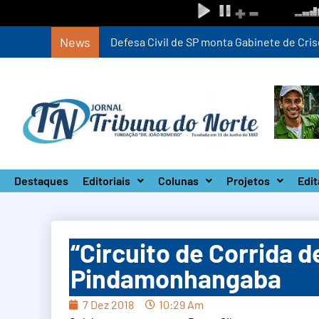
News
Defesa Civil de SP monta Gabinete de Crise 
Destaques
Editoriais
Colunas
Projetos
Edit
“Circuito de Corrida 
Pindamonhangaba
7 Dez 2018
10:29 Am