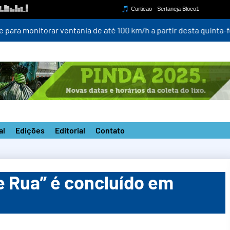
para monitorar ventania de até 100 km/h a partir desta quinta-fei
al
Edições
Editorial
Contato
de Rua” é concluído em