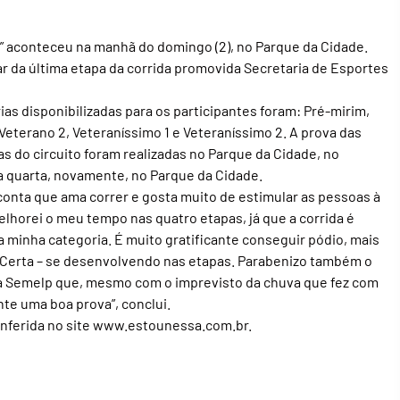
ua” aconteceu na manhã do domingo (2), no Parque da Cidade.
r da última etapa da corrida promovida Secretaria de Esportes
s disponibilizadas para os participantes foram: Pré-mirim,
, Veterano 2, Veteraníssimo 1 e Veteraníssimo 2. A prova das
s do circuito foram realizadas no Parque da Cidade, no
 a quarta, novamente, no Parque da Cidade.
 conta que ama correr e gosta muito de estimular as pessoas à
melhorei o meu tempo nas quatro etapas, já que a corrida é
a minha categoria. É muito gratificante conseguir pódio, mais
da Certa – se desenvolvendo nas etapas. Parabenizo também o
da Semelp que, mesmo com o imprevisto da chuva que fez com
nte uma boa prova”, conclui.
onferida no site www.estounessa.com.br.