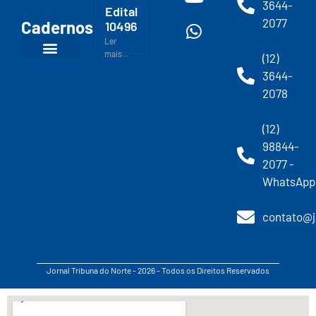
3644-
Edital
2077
Cadernos
10496
Ler
mais...
(12)
3644-
2078
(12)
98844-
2077 -
WhatsApp
contato@j
Jornal Tribuna do Norte - 2026 - Todos os Direitos Reservados