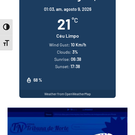
01:03,
am, agosto 9, 2026
21
°C
Toggle High Contrast
Céu Limpo
Toggle Font size
Wind Gust:
10 Km/h
Clouds:
3%
Sunrise:
06:38
Sunset:
17:38
68 %
Weather from OpenWeatherMap