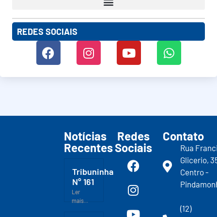
REDES SOCIAIS
Notícias
Redes
Contato
Recentes
Sociais
Rua Franc
Glicerio, 3
Tribuninha
Centro -
N° 161
Pindamon
Ler
mais...
(12)