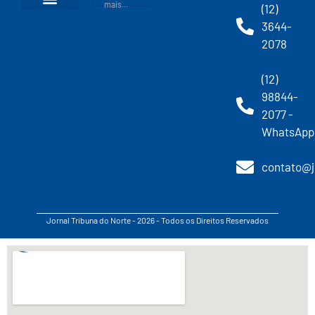
mais...
(12)
3644-
2078
(12)
98844-
2077 -
WhatsApp
contato@j
Jornal Tribuna do Norte - 2026 - Todos os Direitos Reservados