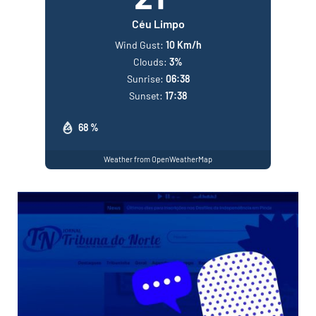
Céu Limpo
Wind Gust:
10 Km/h
Clouds:
3%
Sunrise:
06:38
Sunset:
17:38
68 %
Weather from OpenWeatherMap