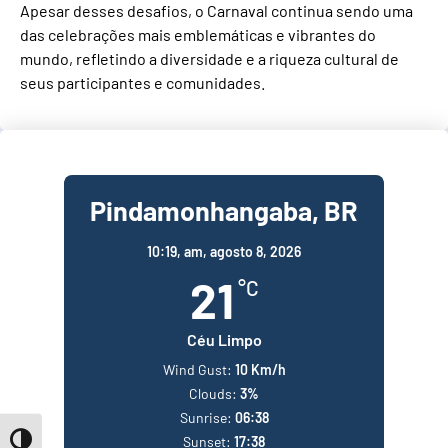
Apesar desses desafios, o Carnaval continua sendo uma
das celebrações mais emblemáticas e vibrantes do
mundo, refletindo a diversidade e a riqueza cultural de
seus participantes e comunidades.
Pindamonhangaba, BR
10:19,
am, agosto 8, 2026
21
°C
Céu Limpo
Wind Gust:
10 Km/h
Clouds:
3%
Sunrise:
06:38
Sunset:
17:38
Toggle High Contrast