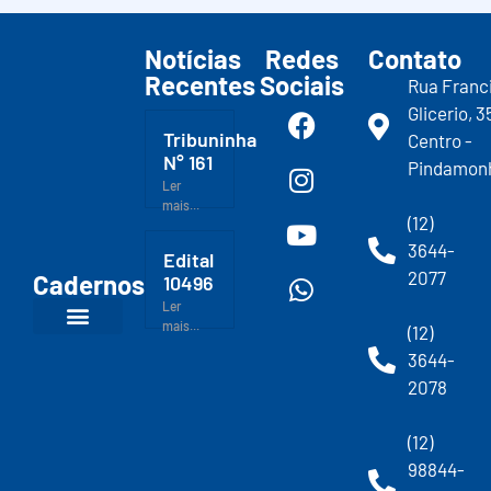
Notícias
Redes
Contato
Recentes
Sociais
Rua Franc
Glicerio, 3
Tribuninha
Centro -
N° 161
Pindamon
Ler
mais...
(12)
3644-
Edital
2077
Cadernos
10496
Ler
mais...
(12)
3644-
2078
(12)
98844-