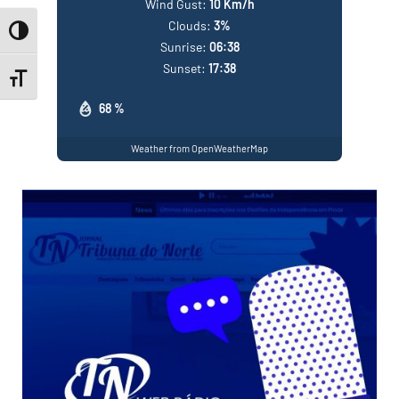
Wind Gust:
10 Km/h
Clouds:
3%
Toggle High Contrast
Sunrise:
06:38
Sunset:
17:38
Toggle Font size
68 %
Weather from OpenWeatherMap