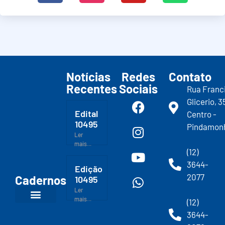
Notícias
Redes
Contato
Recentes
Sociais
Rua Franc
Glicerio, 3
Edital
Centro -
10495
Pindamon
Ler
mais...
(12)
3644-
Edição
2077
Cadernos
10495
Ler
mais...
(12)
3644-