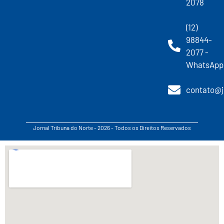
2078
(12)
98844-
2077 -
WhatsApp
contato@j
Jornal Tribuna do Norte - 2026 - Todos os Direitos Reservados