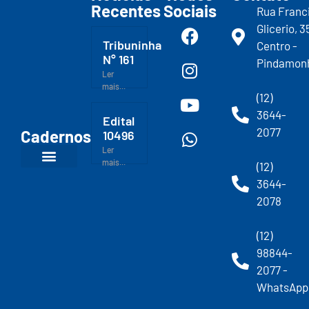
Recentes
Sociais
Rua Franc
Glicerio, 3
Tribuninha
Centro -
N° 161
Pindamon
Ler
mais...
(12)
3644-
Edital
2077
Cadernos
10496
Ler
mais...
(12)
3644-
2078
(12)
98844-
2077 -
WhatsApp