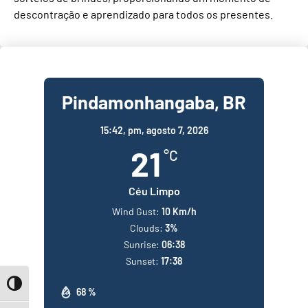
descontração e aprendizado para todos os presentes.
Pindamonhangaba, BR
15:42,
pm, agosto 7, 2026
21
°C
Céu Limpo
Wind Gust:
10 Km/h
Clouds:
3%
Sunrise:
06:38
Sunset:
17:38
Toggle High Contrast
68 %