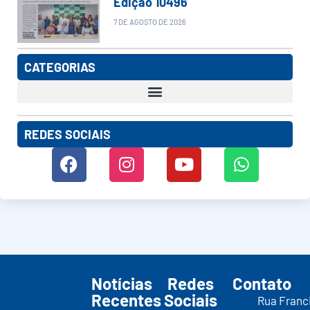
Edição 10496
7 DE AGOSTO DE 2026
CATEGORIAS
REDES SOCIAIS
Notícias
Redes
Contato
Recentes
Sociais
Rua Franc