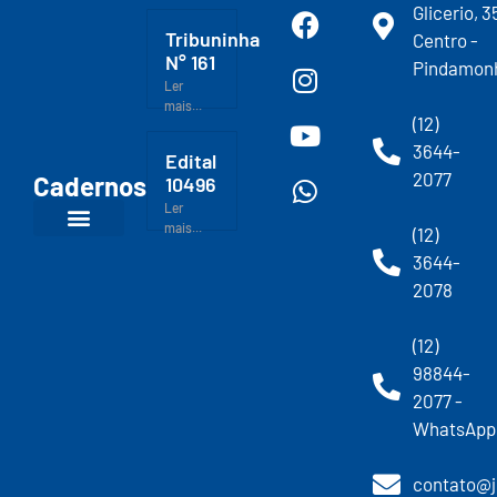
Glicerio, 3
Tribuninha
Centro -
N° 161
Pindamon
Ler
mais...
(12)
3644-
Edital
2077
Cadernos
10496
Ler
mais...
(12)
3644-
2078
(12)
98844-
2077 -
WhatsApp
contato@j