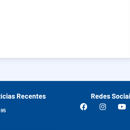
ícias Recentes
Redes Socia
495