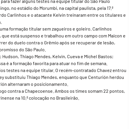
para fazer alguns testes na equipe titular do São Paulo
o, no estádio do Morumbi, na capital paulista, pela 17.ª
do Carlinhos e o atacante Kelvin treinaram entre os titulares e
.
 uma formação titular sem zagueiros e goleiro. Carlinhos
a, que está suspenso e trabalhou em outro campo com Maicon e
rer do duelo contra o Grêmio após se recuperar de lesão,
promisso do São Paulo.
s; Hudson, Thiago Mendes, Kelvin, Cueva e Michel Bastos;
ssa é a formação favorita para atuar no fim de semana.
ios testes na equipe titular. O recém-contratado Chavez entrou
ley substituiu Thiago Mendes, enquanto que Centurión herdou
urión alternaram o posicionamento.
 o jogo contra a Chapecoense. Ambos os times somam 22 pontos,
inense na 10.ª colocação no Brasileirão.