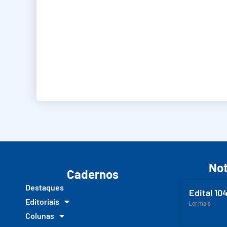
Not
Cadernos
Destaques
Edital 10
Editoriais
Ler mais...
Colunas