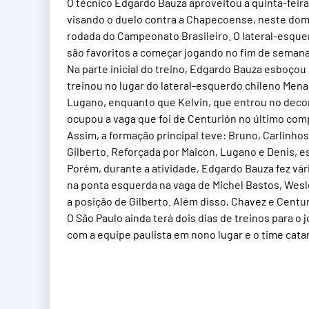
O técnico Edgardo Bauza aproveitou a quinta-feira 
visando o duelo contra a Chapecoense, neste doming
rodada do Campeonato Brasileiro. O lateral-esquer
são favoritos a começar jogando no fim de semana
Na parte inicial do treino, Edgardo Bauza esboçou
treinou no lugar do lateral-esquerdo chileno Men
Lugano, enquanto que Kelvin, que entrou no decor
ocupou a vaga que foi de Centurión no último com
Assim, a formação principal teve: Bruno, Carlinho
Gilberto. Reforçada por Maicon, Lugano e Denis, e
Porém, durante a atividade, Edgardo Bauza fez vár
na ponta esquerda na vaga de Michel Bastos, Wes
a posição de Gilberto. Além disso, Chavez e Cent
O São Paulo ainda terá dois dias de treinos para
com a equipe paulista em nono lugar e o time catar