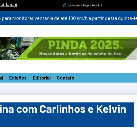
para monitorar ventania de até 100 km/h a partir desta quinta-fei
al
Edições
Editorial
Contato
eina com Carlinhos e Kelvin