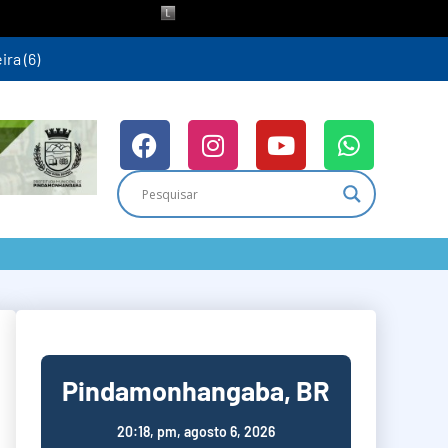
ra (6)
Pindamonhangaba, BR
20:18,
pm, agosto 6, 2026