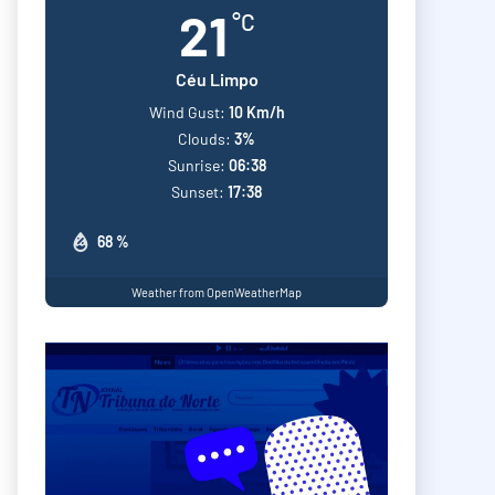
21
°C
Céu Limpo
Wind Gust:
10 Km/h
Clouds:
3%
Sunrise:
06:38
Sunset:
17:38
68 %
Weather from OpenWeatherMap