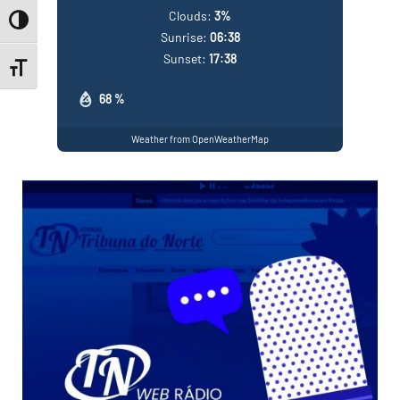
Clouds:
3%
Toggle High Contrast
Sunrise:
06:38
Sunset:
17:38
Toggle Font size
68 %
Weather from OpenWeatherMap