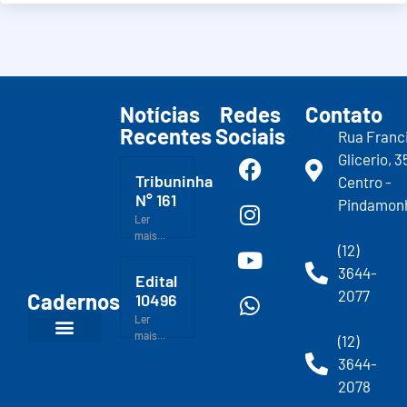
Notícias
Redes
Contato
Recentes
Sociais
Rua Franc
Glicerio, 3
Tribuninha
Centro -
N° 161
Pindamon
Ler
mais...
(12)
3644-
Edital
2077
Cadernos
10496
Ler
mais...
(12)
3644-
2078